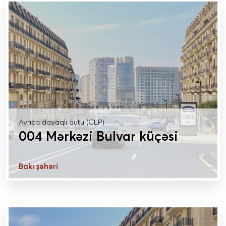
Ayrıca dayaqlı qutu (CLP)
004 Mərkəzi Bulvar küçəsi
Bakı şəhəri
DAHA ÇOX MƏLUMAT