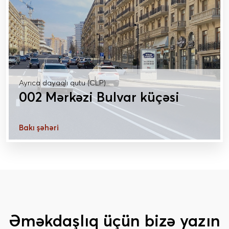
Ayrıca dayaqlı qutu (CLP)
002 Mərkəzi Bulvar küçəsi
Bakı şəhəri
DAHA ÇOX MƏLUMAT
Əməkdaşlıq üçün bizə yazın