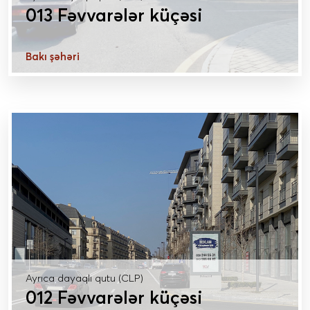
013 Fəvvarələr küçəsi
Bakı şəhəri
DAHA ÇOX MƏLUMAT
Ayrıca dayaqlı qutu (CLP)
012 Fəvvarələr küçəsi