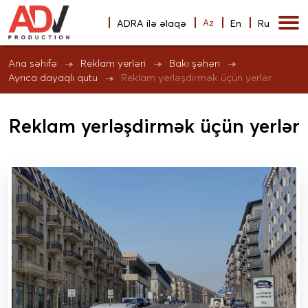
ADRA ilə əlaqə
Az
En
Ru
Ana səhifə
Reklam yerləri
Bakı şəhəri
Reklam yerləşdirmək üçün yerlər
Ayrıca dayaqlı qutu
Reklam yerləşdirmək üçün yerlər