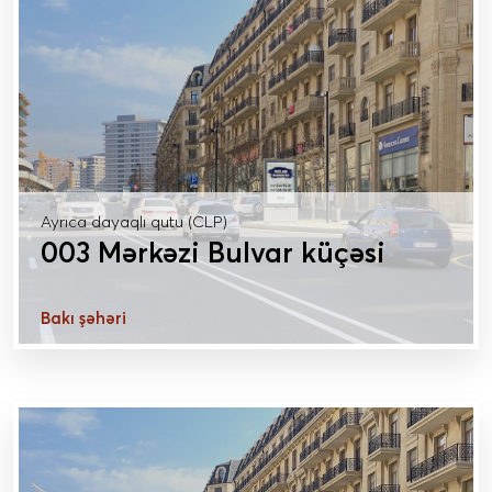
Ayrıca dayaqlı qutu (CLP)
003 Mərkəzi Bulvar küçəsi
Bakı şəhəri
DAHA ÇOX MƏLUMAT