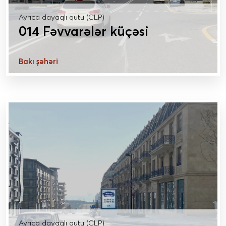
Ayrıca dayaqlı qutu (CLP)
014 Fəvvarələr küçəsi
Bakı şəhəri
DAHA ÇOX MƏLUMAT
Ayrıca dayaqlı qutu (CLP)