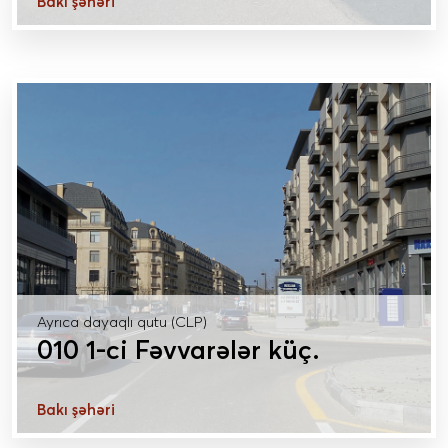
Bakı şəhəri
DAHA ÇOX MƏLUMAT
Ayrıca dayaqlı qutu (CLP)
010 1-ci Fəvvarələr küç.
Bakı şəhəri