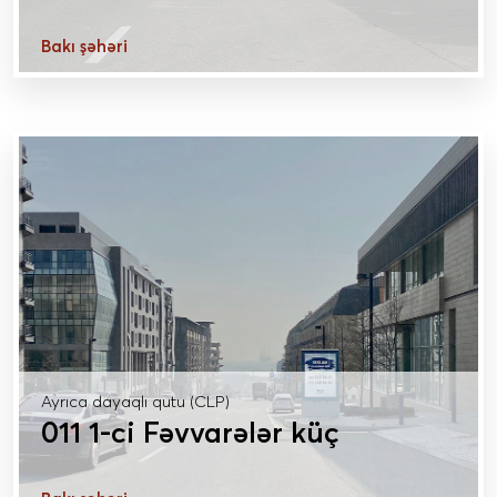
Bakı şəhəri
DAHA ÇOX MƏLUMAT
Ayrıca dayaqlı qutu (CLP)
011 1-ci Fəvvarələr küç