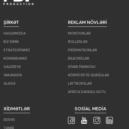
ŞIRKƏT
REKLAM NÖVLƏRI
HAQQIMIZDA
MONITORLAR
BIZ KIMIK
ROLLERLƏR
STRATEGIYAMIZ
PRIZMATRONLAR
KOMANDAMIZ
BILBORDLAR
QALEREYA
DIVAR PANNOSU
VAKANSIYA
KÖRPÜ ÜSTÜ QURĞULAR
ƏLAQƏ
LAYTBOKSLAR
AYRICA DAYAQLI QUTU
XIDMƏTLƏR
SOSIAL MEDIA
SERVIS
TƏMIR