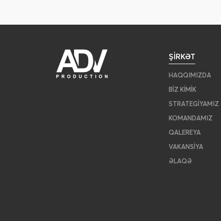
ŞIRKƏT
HAQQIMIZDA
BIZ KIMIK
STRATEGIYAMIZ
KOMANDAMIZ
QALEREYA
VAKANSIYA
ƏLAQƏ