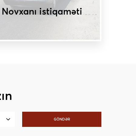
 Novxanı istiqaməti
MAT
ın