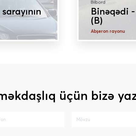
Bilbord
 sarayının
Binəqədi -
(B)
Abşeron rayonu
DAHA ÇOX MƏLU
məkdaşlıq üçün bizə yaz