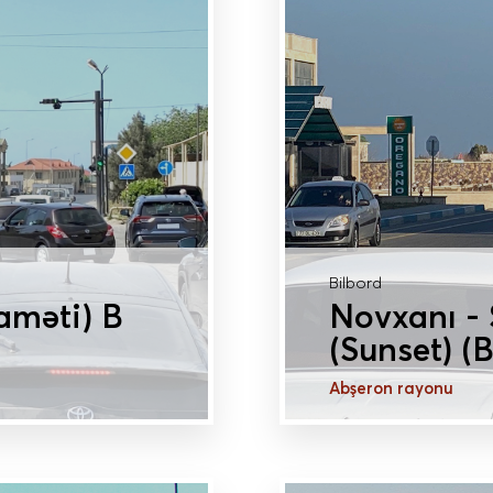
Bilbord
aməti) B
Novxanı -
(Sunset) (B
Abşeron rayonu
DAHA ÇOX MƏLU