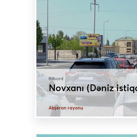
Bilbord
Novxanı (Dəniz istiq
Abşeron rayonu
DAHA ÇOX MƏLUMAT