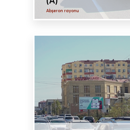
(A)
Abşeron rayonu
DAHA ÇOX MƏLUMAT