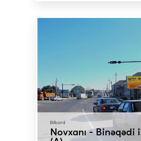
DAHA ÇOX MƏLUMAT
Bilbord
Novxanı - Binəqədi 