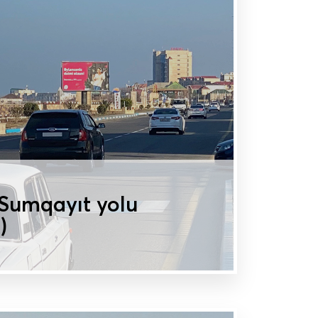
 Sumqayıt yolu
)
MAT