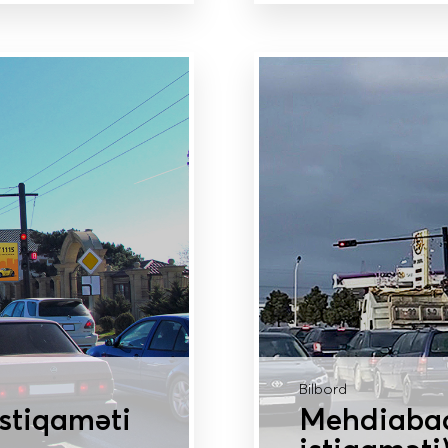
DAHA ÇOX MƏLU
Bilbord
istiqaməti
Mehdiaba