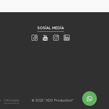
SOSIAL MEDIA
R
ı:
OKmedia
© 2025 "ADV Production"