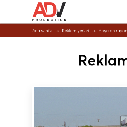
Ana səhifə
Reklam yerləri
Abşeron rayo
Reklam