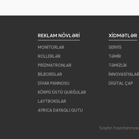
REKLAM NÖVLƏRI
XIDMƏTLƏR
MONITORLAR
SERVIS
ROLLERLƏR
TƏMIR
PRIZMATRONLAR
TƏMIZLIK
BILBORDLAR
İNNOVASIYALA
DIVAR PANNOSU
DIGITAL ÇAP
KÖRPÜ ÜSTÜ QURĞULAR
LAYTBOKSLAR
AYRICA DAYAQLI QUTU
Saytın hazırlanmas