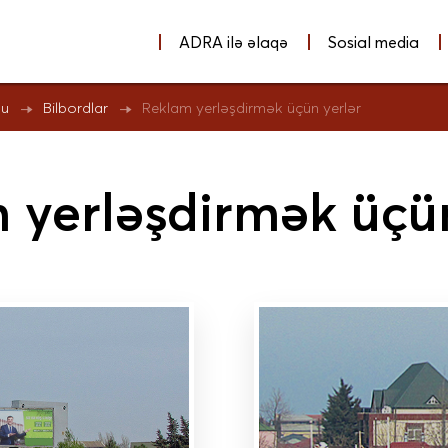
ADRA ilə əlaqə
Sosial media
Reklam yerləşdirmək üçün yerlər
nu
Bilbordlar
 yerləşdirmək üçün