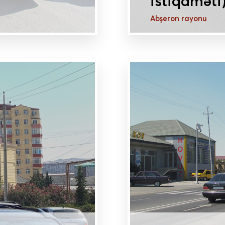
istiqaməti)
Abşeron rayonu
DAHA ÇOX MƏLU