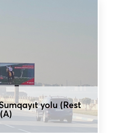
Sumqayıt yolu (Rest
 (A)