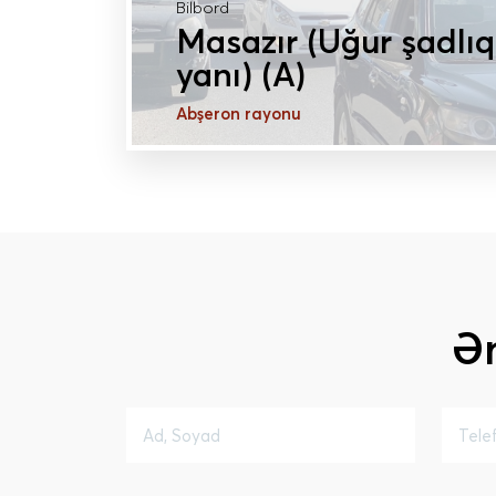
Bilbord
Masazır (Uğur şadlıq
yanı) (A)
Abşeron rayonu
DAHA ÇOX MƏLUMAT
Ə