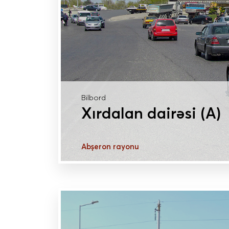
Bilbord
Xırdalan dairəsi (A)
Abşeron rayonu
DAHA ÇOX MƏLUMAT